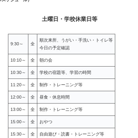
土曜日・学校休業日等
順次来所、うがい・手洗い・トイレ等
9:30～
全
今日の予定確認
10:10～
全
朝の会
10:30～
全
学校の宿題等、学習の時間
11:20～
全
制作・トレーニング等
12:00～
全
昼食・休息時間
13:00～
全
制作・トレーニング等
15:00～
全
おやつ
15:30～
全
自由遊び・読書・トレーニング等