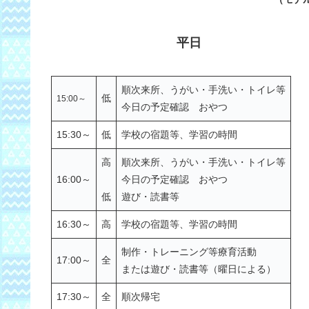
平日
順次来所、うがい・手洗い・トイレ等
低
15:00～
今日の予定確認 おやつ
15:30～
低
学校の宿題等、学習の時間
高
順次来所、うがい・手洗い・トイレ等
16:00～
今日の予定確認 おやつ
低
遊び・読書等
16:30～
高
学校の宿題等、学習の時間
制作・トレーニング等療育活
動
17:00～
全
または遊び・読書等（曜日による）
17:30～
全
順次帰宅